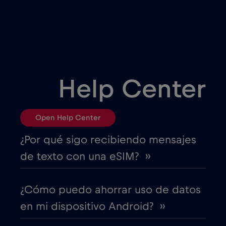
Bélgica
€2
,-/GB
Bielorrusia
€2
,-/GB
Bosnia y Herzegovina
€2
,-/GB
Help Center
Brasil
€4
,-/GB
Open Help Center
Bulgaria
€2
,-/GB
¿Por qué sigo recibiendo mensajes
de texto con una eSIM? ››
Canadá
€4
,-/GB
¿Cómo puedo ahorrar uso de datos
Canadá - Fútbol Norteamérica 2026
€1
,-/GB
en mi dispositivo Android? ››