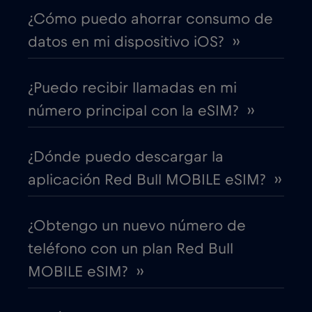
Chad
€4
,-/GB
¿Cómo puedo ahorrar consumo de
datos en mi dispositivo iOS? ››
Chile
€7
,-/GB
¿Puedo recibir llamadas en mi
China
€6
,-/GB
número principal con la eSIM? ››
Chipre
€2
,-/GB
¿Dónde puedo descargar la
aplicación Red Bull MOBILE eSIM? ››
Colombia
€4
,-/GB
¿Obtengo un nuevo número de
Corea del Sur
€4
,-/GB
teléfono con un plan Red Bull
MOBILE eSIM? ››
Costa Rica
€4
,-/GB