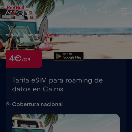
ES
▾
eSIM
Roaming
Cairns
4€
/GB
Tarifa eSIM para roaming de
datos en Cairns
Cobertura nacional