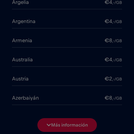
Argelia
€4
,-/GB
Argentina
€4
,-/GB
Armenia
€8
,-/GB
Australia
€4
,-/GB
Austria
€2
,-/GB
Azerbaiyán
€8
,-/GB
Bangladesh
€4
,-/GB
Más información