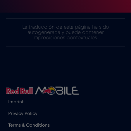
Filipinas
€12
,-/GB
Finlandia
€2
,-/GB
La traducción de esta página ha sido
autogenerada y puede contener
imprecisiones contextuales.
Francia
€2
,-/GB
Gabón
€5
,-/GB
Georgia
€5
,-/GB
Ghana
€3
,-/GB
Imprint
Privacy Policy
Gibraltar
€3
,-/GB
Terms & Conditions