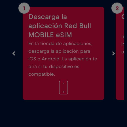
1
2
Descarga la
C
aplicación Red Bull
MOBILE eSIM
In
En la tienda de aplicaciones,
in
descarga la aplicación para
un
iOS o Android. La aplicación te
dirá si tu dispositivo es
compatible.