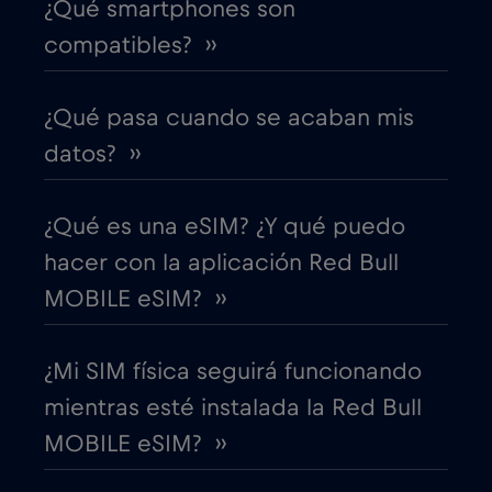
¿Qué smartphones son
Croacia
€2
,-/GB
compatibles? ››
Cruise & land Telenor Maritime
€18
,-/GB
¿Qué pasa cuando se acaban mis
Cruise only Telenor Maritime
€15
datos? ››
,-/GB
Dinamarca
€2
,-/GB
¿Qué es una eSIM? ¿Y qué puedo
hacer con la aplicación Red Bull
Dubai
€5
,-/GB
MOBILE eSIM? ››
Ecuador
€4
,-/GB
¿Mi SIM física seguirá funcionando
mientras esté instalada la Red Bull
EEUU - Norteamérica Fútbol 2026
€1
,-/GB
MOBILE eSIM? ››