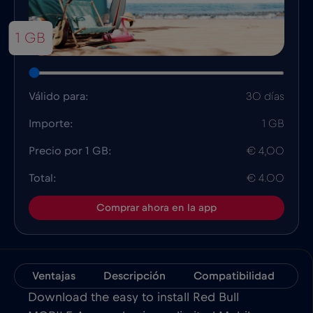
1 GB
Válido para:
30 días
Importe:
1 GB
Precio por 1 GB:
€ 4,00
Total:
€ 4.00
Comprar ahora en la app
Ventajas
Descripción
Compatibilidad
D
Download the easy to install Red Bull