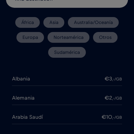
África
Asia
Australia/Oceanía
Europa
Norteamérica
Otros
Sudamérica
Albania
€3
,-/GB
Alemania
€2
,-/GB
Arabia Saudí
€10
,-/GB