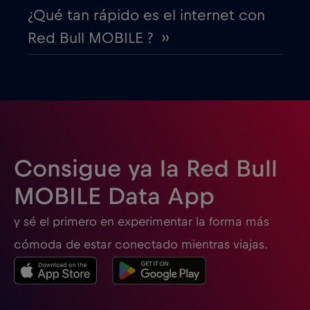
Egipto
€12
,-/GB
¿Qué tan rápido es el internet con
Red Bull MOBILE ? ››
Emiratos Árabes Unidos (EAU)
€5
,-/GB
Eslovaquia
€2
,-/GB
Eslovenia
€2
,-/GB
Consigue ya la Red Bull
España
€2
,-/GB
MOBILE Data App
y sé el primero en experimentar la forma más
Estados Unidos de América
€4
,-/GB
cómoda de estar conectado mientras viajas.
Estonia
€2
,-/GB