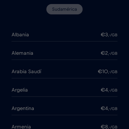
Sudamérica
Albania
€3
,-/GB
Alemania
€2
,-/GB
Arabia Saudí
€10
,-/GB
Argelia
€4
,-/GB
Argentina
€4
,-/GB
Armenia
€8
,-/GB