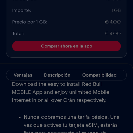
Importe:
1 GB
Precio por 1 GB:
€ 4,00
Total:
€ 4.00
Comprar ahora en la app
Ventajas
Descripción
Compatibilidad
D
Download the easy to install Red Bull
MOBILE App and enjoy unlimited Mobile
Internet in or all over Orán respectively.
Nunca cobramos una tarifa básica. Una
vez que actives tu tarjeta eSIM, estarás