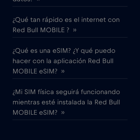
Dinamarca
€2
,-/GB
¿Qué tan rápido es el internet con
Red Bull MOBILE ? ››
Dubai
€5
,-/GB
¿Qué es una eSIM? ¿Y qué puedo
Ecuador
€4
,-/GB
hacer con la aplicación Red Bull
MOBILE eSIM? ››
EEUU - Norteamérica Fútbol 2026
€1
,-/GB
¿Mi SIM física seguirá funcionando
Egipto
€12
,-/GB
mientras esté instalada la Red Bull
MOBILE eSIM? ››
Emiratos Árabes Unidos (EAU)
€5
,-/GB
Eslovaquia
€2
,-/GB