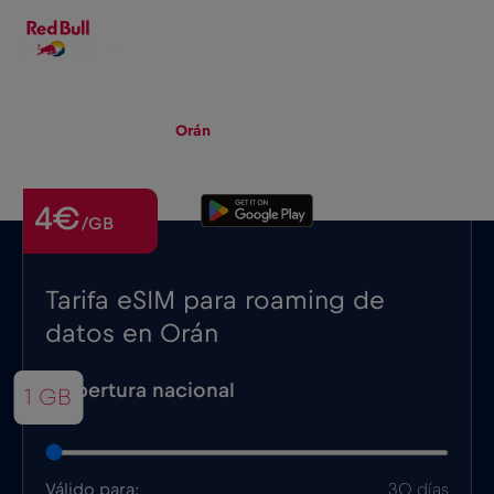
ES
▾
eSIM
Roaming
Orán
4€
/GB
Tarifa eSIM para roaming de
datos en Orán
Cobertura nacional
1 GB
Válido para:
30 días