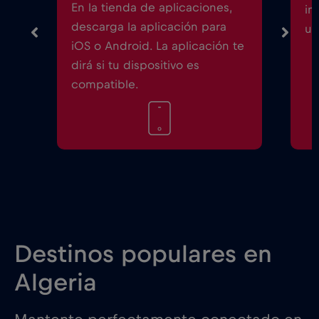
En la tienda de aplicaciones,
in
descarga la aplicación para
un
iOS o Android. La aplicación te
dirá si tu dispositivo es
compatible.
Destinos populares en
Algeria