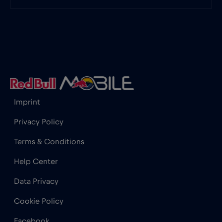
Gabón
€5
,-/GB
Georgia
€5
,-/GB
Ghana
€3
,-/GB
Imprint
Privacy Policy
Gibraltar
€3
,-/GB
Terms & Conditions
Grecia
€2
,-/GB
Help Center
Data Privacy
Guatemala
€4
,-/GB
Cookie Policy
Honduras
€4
,-/GB
Facebook