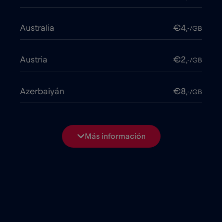
Australia
€4
,-/GB
Austria
€2
,-/GB
Azerbaiyán
€8
,-/GB
Bangladesh
€4
,-/GB
Más información
Bélgica
€2
,-/GB
Bielorrusia
€2
,-/GB
Bosnia y Herzegovina
€2
,-/GB