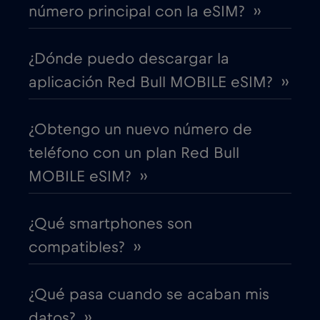
número principal con la eSIM? ››
Chipre
€2
,-/GB
¿Dónde puedo descargar la
aplicación Red Bull MOBILE eSIM? ››
Colombia
€4
,-/GB
¿Obtengo un nuevo número de
Corea del Sur
€4
,-/GB
teléfono con un plan Red Bull
MOBILE eSIM? ››
Costa Rica
€4
,-/GB
¿Qué smartphones son
Croacia
€2
,-/GB
compatibles? ››
Cruise & land Telenor Maritime
€18
,-/GB
¿Qué pasa cuando se acaban mis
Cruise only Telenor Maritime
€15
datos? ››
,-/GB