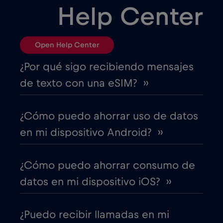
Help Center
Brasil
€4
,-/GB
Open Help Center
Bulgaria
€2
,-/GB
¿Por qué sigo recibiendo mensajes
de texto con una eSIM? ››
Canadá
€4
,-/GB
¿Cómo puedo ahorrar uso de datos
Canadá - Fútbol Norteamérica 2026
€1
,-/GB
en mi dispositivo Android? ››
Chad
€4
,-/GB
¿Cómo puedo ahorrar consumo de
datos en mi dispositivo iOS? ››
Chile
€7
,-/GB
¿Puedo recibir llamadas en mi
China
€6
,-/GB