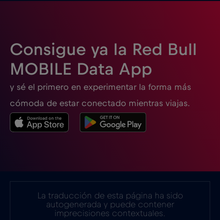
Eslovenia
€2
,-/GB
Consigue ya la Red Bull
España
€2
,-/GB
MOBILE Data App
y sé el primero en experimentar la forma más
Estados Unidos de América
€4
,-/GB
cómoda de estar conectado mientras viajas.
Estonia
€2
,-/GB
Filipinas
€12
,-/GB
Finlandia
€2
,-/GB
La traducción de esta página ha sido
autogenerada y puede contener
imprecisiones contextuales.
Francia
€2
,-/GB