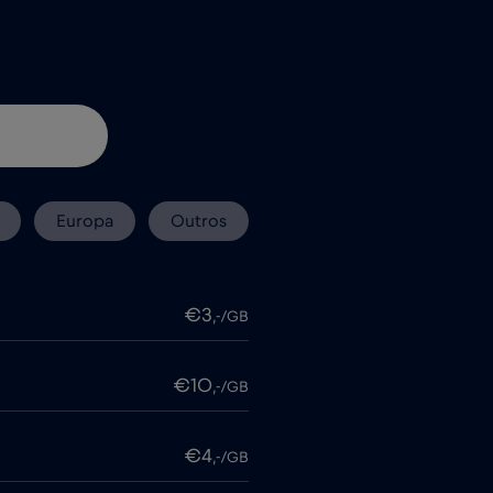
Europa
Outros
€3
,-/GB
€10
,-/GB
€4
,-/GB