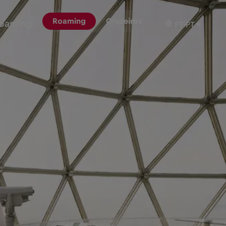
Roaming
Cruzeiros
oaming
PT-PT
▾