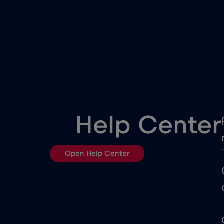
China
Colômbia
Costa Rica
Cruise & land Telenor Marit
Help Center
Dinamarca
Open Help Center
Egito
Equador