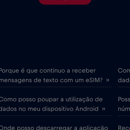
€6
Chipre
,-/GB
€4
Coreia do Sul
,-/GB
€4
Croácia
,-/GB
ime
€18
Cruise only Telenor Mariti
,-/GB
Porque é que continuo a receber
Com
mensagens de texto com um eSIM? ››
dado
€2
Dubai
,-/GB
Como posso poupar a utilização de
Pos
€12
Emirados Árabes Unidos (
,-/GB
dados no meu dispositivo Android ››
núme
€4
Eslováquia
,-/GB
Onde posso descarregar a aplicação
Rec