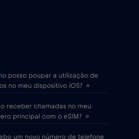
€2
,-/GB
€4
,-/GB
€2
,-/GB
me
€15
,-/GB
o posso poupar a utilização de
s no meu dispositivo iOS? ››
€5
,-/GB
so receber chamadas no meu
EAU)
€5
,-/GB
ro principal com o eSIM? ››
€2
,-/GB
ebo um novo número de telefone