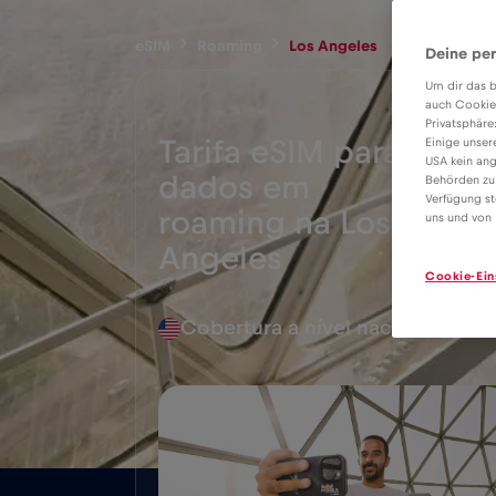
eSIM
Roaming
Los Angeles
Deine per
Um dir das b
auch Cookie
Privatsphäre
Tarifa eSIM para
Einige unser
USA kein ang
dados em
Behörden zu
Verfügung st
4€
roaming na Los
uns und von 
Angeles
Cookie-Ein
Cobertura a nível nacional