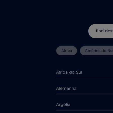
África
América do No
África do Sul
Alemanha
Argélia