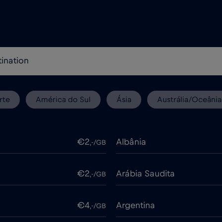
rte
América do Sul
Ásia
Austrália/Oceânia
€2
Albânia
,-/GB
€2
Arábia Saudita
,-/GB
€4
Argentina
,-/GB