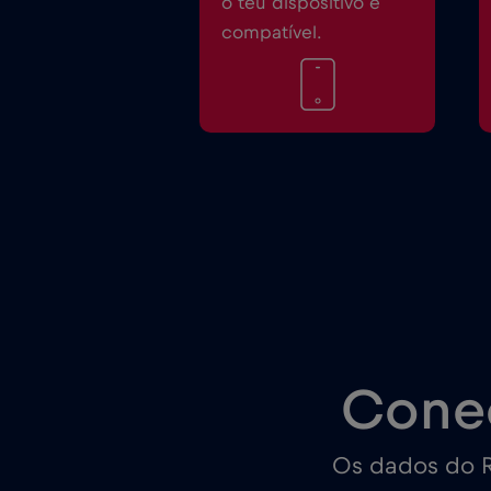
o teu dispositivo é
compatível.
Cone
Os dados do R