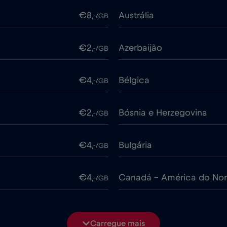
€8
Austrália
,-/GB
€2
Azerbaijão
,-/GB
€4
Bélgica
,-/GB
€2
Bósnia e Herzegovina
,-/GB
€4
Bulgária
,-/GB
€4
Canadá - América do Nor
,-/GB
€4
Chile
,-/GB
Carregue mais