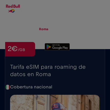
ES
▾
eSIM
Roaming
Roma
2€
/GB
Tarifa eSIM para roaming de
datos en Roma
Cobertura nacional