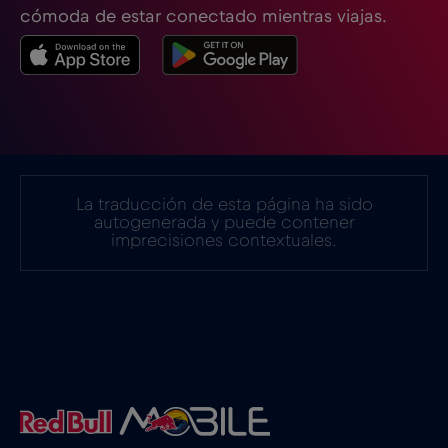
cómoda de estar conectado mientras viajas.
Estonia
€2
,-/GB
Filipinas
€12
,-/GB
Finlandia
€2
,-/GB
La traducción de esta página ha sido
autogenerada y puede contener
imprecisiones contextuales.
Francia
€2
,-/GB
Gabón
€5
,-/GB
Georgia
€5
,-/GB
Ghana
€3
,-/GB