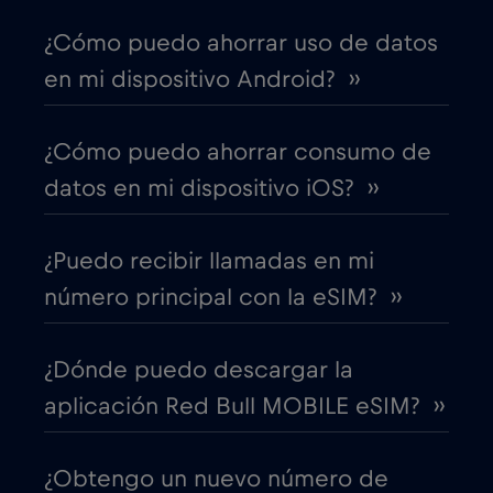
¿Cómo puedo ahorrar uso de datos
Canadá - Fútbol Norteamérica 2026
€1
,-/GB
en mi dispositivo Android? ››
Chad
€4
,-/GB
¿Cómo puedo ahorrar consumo de
datos en mi dispositivo iOS? ››
Chile
€7
,-/GB
¿Puedo recibir llamadas en mi
China
€6
,-/GB
número principal con la eSIM? ››
Chipre
€2
,-/GB
¿Dónde puedo descargar la
aplicación Red Bull MOBILE eSIM? ››
Colombia
€4
,-/GB
¿Obtengo un nuevo número de
Corea del Sur
€4
,-/GB