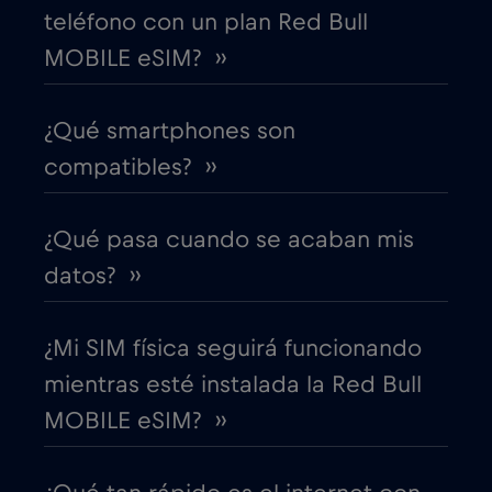
teléfono con un plan Red Bull
MOBILE eSIM? ››
Costa Rica
€4
,-/GB
¿Qué smartphones son
Croacia
€2
,-/GB
compatibles? ››
Cruise & land Telenor Maritime
€18
,-/GB
¿Qué pasa cuando se acaban mis
Cruise only Telenor Maritime
€15
datos? ››
,-/GB
Dinamarca
€2
,-/GB
¿Mi SIM física seguirá funcionando
mientras esté instalada la Red Bull
Dubai
€5
,-/GB
MOBILE eSIM? ››
Ecuador
€4
,-/GB