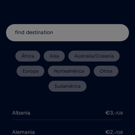
África
Asia
Australia/Oceanía
Europa
Norteamérica
Otros
Sudamérica
Albania
€3
,-/GB
Alemania
€2
,-/GB