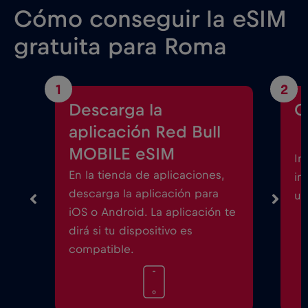
Cómo conseguir la eSIM
gratuita para Roma
1
2
Descarga la
C
aplicación Red Bull
MOBILE eSIM
In
En la tienda de aplicaciones,
in
descarga la aplicación para
un
iOS o Android. La aplicación te
dirá si tu dispositivo es
compatible.