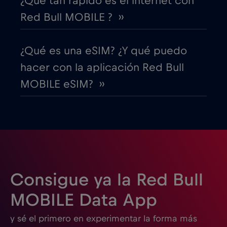
¿Qué tan rápido es el internet con
Red Bull MOBILE ? ››
EEUU - Norteamérica Fútbol 2026
€1
,-/GB
¿Qué es una eSIM? ¿Y qué puedo
Egipto
€12
,-/GB
hacer con la aplicación Red Bull
MOBILE eSIM? ››
Emiratos Árabes Unidos (EAU)
€5
,-/GB
Eslovaquia
€2
,-/GB
Eslovenia
€2
,-/GB
Consigue ya la Red Bull
España
€2
,-/GB
MOBILE Data App
y sé el primero en experimentar la forma más
Estados Unidos de América
€4
,-/GB